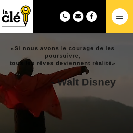
«
Si nous avons le courage de les
poursuivre,
tous les rêves deviennent réalité
»
- Walt Disney