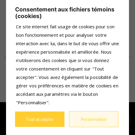
Consentement aux fichiers témoins
(cookies)
733, boulevard Saint-Laurent Est
Ce site internet fait usage de cookies pour son
Louiseville, Québec
J5V 1J1
bon fonctionnement et pour analyser votre
interaction avec lui, dans le but de vous offrir une
819 228-8071
info@alphapop.org
expérience personnalisée et améliorée. Nous
n'utiliserons des cookies que si vous donnez
Heures d'ouverture
Lundi au jeudi de 8h à 17h
votre consentement en cliquant sur "Tout
accepter". Vous avez également la possibilité de
Gérer mes témoins
Conditions d’utilisation et politique de
(cookies)
confidentialité
gérer vos préférences en matière de cookies en
accédant aux paramètres via le bouton
"Personnaliser".
2026 - Tous droits réservés
La Clé en éducation populaire
Tout accepter
Personnaliser
HÉBERGEMENT